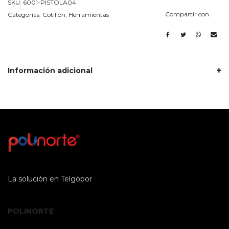
SKU:
6001-PISTOLA04
Compartir con
Categorías:
Cotillón
,
Herramientas
Información adicional
La solución en Telgopor
POLINORTE