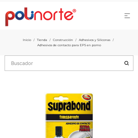
Inicio
Tienda
Construcción
Adhesivos y Siliconas
/
/
/
/
Adhesivos de contacto para EPS en pomo