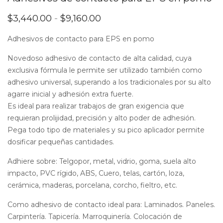
Rango
$
3,440.00
-
$
9,160.00
de
precios:
Adhesivos de contacto para EPS en pomo
desde
$3,440.00
Novedoso adhesivo de contacto de alta calidad, cuya
hasta
exclusiva fórmula le permite ser utilizado también como
$9,160.00
adhesivo universal, superando a los tradicionales por su alto
agarre inicial y adhesión extra fuerte.
Es ideal para realizar trabajos de gran exigencia que
requieran prolijidad, precisión y alto poder de adhesión.
Pega todo tipo de materiales y su pico aplicador permite
dosificar pequeñas cantidades.
Adhiere sobre: Telgopor, metal, vidrio, goma, suela alto
impacto, PVC rígido, ABS, Cuero, telas, cartón, loza,
cerámica, maderas, porcelana, corcho, fieltro, etc.
Como adhesivo de contacto ideal para: Laminados. Paneles.
Carpintería. Tapicería. Marroquinería. Colocación de