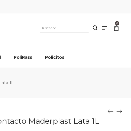
0
l
PoliRass
Policitos
Lata 1L
ntacto Maderplast Lata 1L