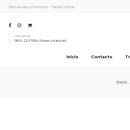
Bienvenidos a Polinorte - Tienda Online
Llámenos
0810 2207654 (líneas rotativas)
Inicio
Contacto
Tr
Inicio