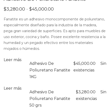
Rango
$
3,280.00
-
$
45,000.00
de
precios:
Fanatite es un adhesivo monocomponente de poliuretano,
desde
especialmente diseñado para la industria de la madera,
$3,280.00
hasta
pega gran variedad de superficies. Es apto para muebles de
$45,000.00
uso exterior, cocina y baño. Posee excelente resistencia a la
humedad y un pegado efectivo entre los materiales
mojados o húmedos.
Leer más
Adhesivo De
$
45,000.00
Sin
Poliuretano Fanatite
existencias
1KG
Leer más
Adhesivo De
$
3,280.00
Sin
Poliuretano Fanatite
existencias
50 grs