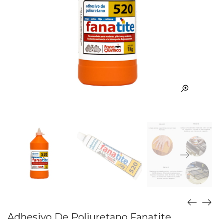
Adhesivo De Poliuretano Fanatite