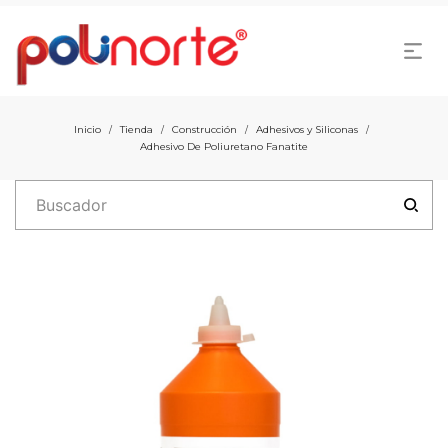
Inicio
Tienda
Construcción
Adhesivos y Siliconas
/
/
/
/
Adhesivo De Poliuretano Fanatite