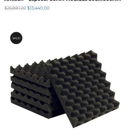
El
El
$
26,881.20
$
13,440.00
precio
precio
original
actual
era:
es:
$26,881.20.
$13,440.00.
SALE!