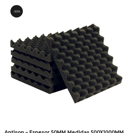
$57,091.21.
$28,545.60.
50%
Antison – Espesor 50MM Medidas 500X1000MM